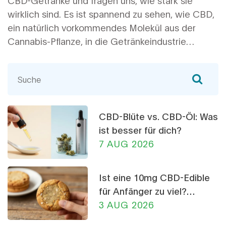
wirklich sind. Es ist spannend zu sehen, wie CBD,
ein natürlich vorkommendes Molekül aus der
Cannabis-Pflanze, in die Getränkeindustrie
Eingang gefunden hat. Obwohl die Potenz
variieren kann, sind CBD-Getränke oft eine
subtilere Möglichkeit, die Vorteile von CBD zu
erleben. Bleibt dran, um mehr über dieses
faszinierende Thema zu erfahren!
CBD-Blüte vs. CBD-Öl: Was
ist besser für dich?
7 AUG 2026
Ist eine 10mg CBD-Edible
für Anfänger zu viel?
Dosierungs-Ratgeber
3 AUG 2026