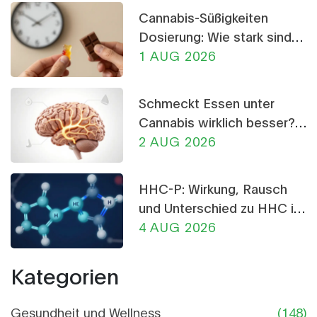
Cannabis-Süßigkeiten
Dosierung: Wie stark sind
THC-Gummis und
1 AUG 2026
Schokolade?
Schmeckt Essen unter
Cannabis wirklich besser?
Die Wissenschaft dahinter
2 AUG 2026
HHC-P: Wirkung, Rausch
und Unterschied zu HHC im
Detail
4 AUG 2026
Kategorien
Gesundheit und Wellness
(148)