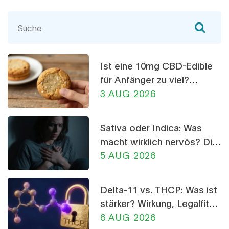
Ist eine 10mg CBD-Edible
für Anfänger zu viel?
Dosierungs-Ratgeber
3 AUG 2026
Sativa oder Indica: Was
macht wirklich nervös? Die
Wahrheit über CBD-
5 AUG 2026
Crumble
Delta-11 vs. THCP: Was ist
stärker? Wirkung, Legalfität
und Risiken im Vergleich
6 AUG 2026