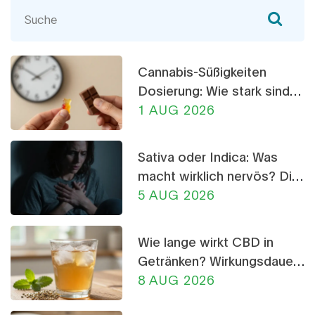
Cannabis-Süßigkeiten
Dosierung: Wie stark sind
THC-Gummis und
1 AUG 2026
Schokolade?
Sativa oder Indica: Was
macht wirklich nervös? Die
Wahrheit über CBD-
5 AUG 2026
Crumble
Wie lange wirkt CBD in
Getränken? Wirkungsdauer,
Tipps & Dosierung
8 AUG 2026