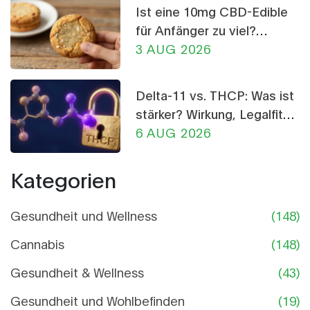
Ist eine 10mg CBD-Edible
für Anfänger zu viel?
Dosierungs-Ratgeber
3 AUG 2026
Delta-11 vs. THCP: Was ist
stärker? Wirkung, Legalfität
und Risiken im Vergleich
6 AUG 2026
Kategorien
Gesundheit und Wellness
(148)
Cannabis
(148)
Gesundheit & Wellness
(43)
Gesundheit und Wohlbefinden
(19)