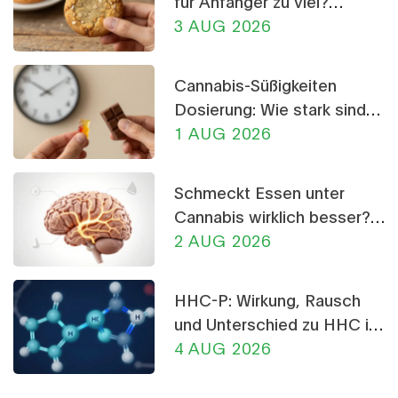
für Anfänger zu viel?
Dosierungs-Ratgeber
3 AUG 2026
Cannabis-Süßigkeiten
Dosierung: Wie stark sind
THC-Gummis und
1 AUG 2026
Schokolade?
Schmeckt Essen unter
Cannabis wirklich besser?
Die Wissenschaft dahinter
2 AUG 2026
HHC-P: Wirkung, Rausch
und Unterschied zu HHC im
Detail
4 AUG 2026