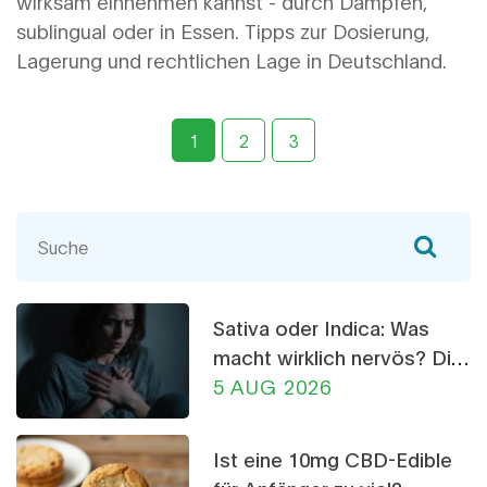
wirksam einnehmen kannst - durch Dampfen,
sublingual oder in Essen. Tipps zur Dosierung,
Lagerung und rechtlichen Lage in Deutschland.
1
2
3
Sativa oder Indica: Was
macht wirklich nervös? Die
Wahrheit über CBD-
5 AUG 2026
Crumble
Ist eine 10mg CBD-Edible