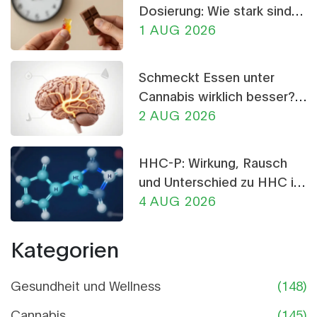
Dosierung: Wie stark sind
THC-Gummis und
1 AUG 2026
Schokolade?
Schmeckt Essen unter
Cannabis wirklich besser?
Die Wissenschaft dahinter
2 AUG 2026
HHC-P: Wirkung, Rausch
und Unterschied zu HHC im
Detail
4 AUG 2026
Kategorien
Gesundheit und Wellness
(148)
Cannabis
(145)