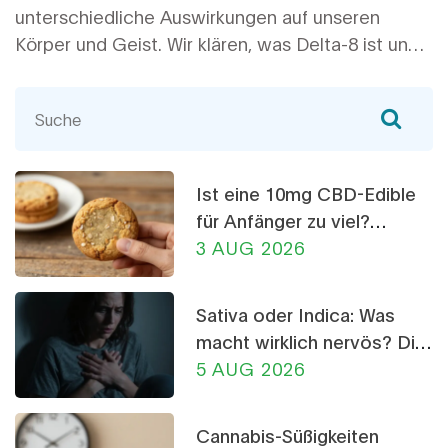
unterschiedliche Auswirkungen auf unseren
Körper und Geist. Wir klären, was Delta-8 ist und
wie es sich von CBD unterscheidet. Von der
Wirkungsweise, über die gesundheitlichen
Vorteile, bis hin zu den jeweiligen
Anwendungsbereichen - alles wird gründlich
erkundet. Begleiten Sie mich auf dieser
Ist eine 10mg CBD-Edible
spannenden Reise durch die Welt der
für Anfänger zu viel?
Hanfpflanze.
Dosierungs-Ratgeber
3 AUG 2026
Sativa oder Indica: Was
macht wirklich nervös? Die
Wahrheit über CBD-
5 AUG 2026
Crumble
Cannabis-Süßigkeiten