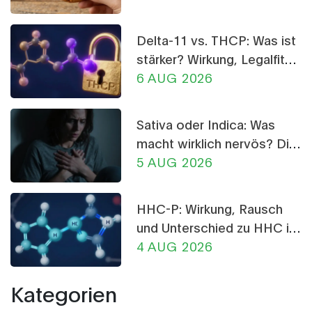
Delta-11 vs. THCP: Was ist
stärker? Wirkung, Legalfität
und Risiken im Vergleich
6 AUG 2026
Sativa oder Indica: Was
macht wirklich nervös? Die
Wahrheit über CBD-
5 AUG 2026
Crumble
HHC-P: Wirkung, Rausch
und Unterschied zu HHC im
Detail
4 AUG 2026
Kategorien