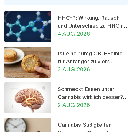
gewünschten Effekte. Ziel ist es, einen
umfassenden Einblick in das Thema zu geben,
HHC-P: Wirkung, Rausch
unterstützt durch wissenschaftliche Fakten und
und Unterschied zu HHC im
Tipps für eine sichere Anwendung.
Detail
4 AUG 2026
Ist eine 10mg CBD-Edible
für Anfänger zu viel?
Dosierungs-Ratgeber
3 AUG 2026
Schmeckt Essen unter
Cannabis wirklich besser?
Die Wissenschaft dahinter
2 AUG 2026
Cannabis-Süßigkeiten