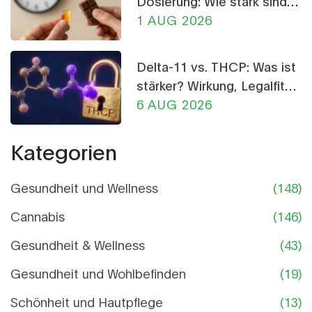
Dosierung: Wie stark sind
THC-Gummis und
1 AUG 2026
Schokolade?
Delta-11 vs. THCP: Was ist
stärker? Wirkung, Legalfität
und Risiken im Vergleich
6 AUG 2026
Kategorien
Gesundheit und Wellness
(148)
Cannabis
(146)
Gesundheit & Wellness
(43)
Gesundheit und Wohlbefinden
(19)
Schönheit und Hautpflege
(13)