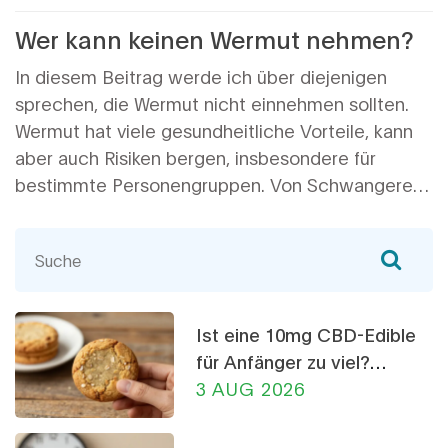
Wer kann keinen Wermut nehmen?
In diesem Beitrag werde ich über diejenigen
sprechen, die Wermut nicht einnehmen sollten.
Wermut hat viele gesundheitliche Vorteile, kann
aber auch Risiken bergen, insbesondere für
bestimmte Personengruppen. Von Schwangeren
bis hin zu Personen mit bestimmten
Gesundheitszuständen, gibt es strenge
Vorbehalte. Wenn Sie in einer der genannten
Kategorien fallen, lesen Sie bitte weiter, um mehr
zu erfahren. Denken Sie immer daran, Ihre
Ist eine 10mg CBD-Edible
Gesundheit ist Ihr wertvollstes Gut.
für Anfänger zu viel?
Dosierungs-Ratgeber
3 AUG 2026