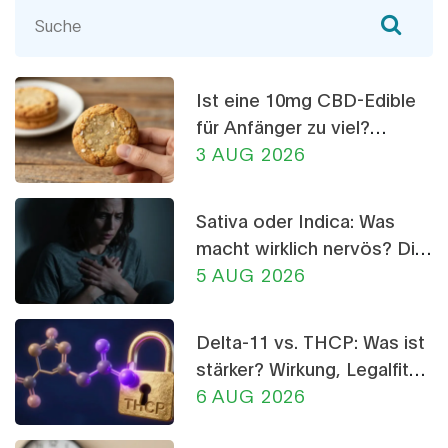
Ist eine 10mg CBD-Edible
für Anfänger zu viel?
Dosierungs-Ratgeber
3 AUG 2026
Sativa oder Indica: Was
macht wirklich nervös? Die
Wahrheit über CBD-
5 AUG 2026
Crumble
Delta-11 vs. THCP: Was ist
stärker? Wirkung, Legalfität
und Risiken im Vergleich
6 AUG 2026