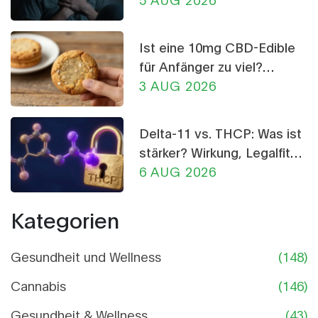
Crumble
Ist eine 10mg CBD-Edible
für Anfänger zu viel?
Dosierungs-Ratgeber
3 AUG 2026
Delta-11 vs. THCP: Was ist
stärker? Wirkung, Legalfität
und Risiken im Vergleich
6 AUG 2026
Kategorien
Gesundheit und Wellness
(148)
Cannabis
(146)
Gesundheit & Wellness
(43)