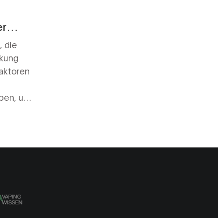
er
, die
rkung
aktoren
eben, um