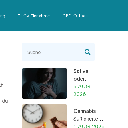
ung
THCV Einnahme
CBD-Öl Haut
Sativa
oder
st
Indica:
5 AUG
Was
2026
e du
macht
wirklich
Cannabis-
nervös?
Süßigkeiten
Die
Dosierung:
1 AUG 2026