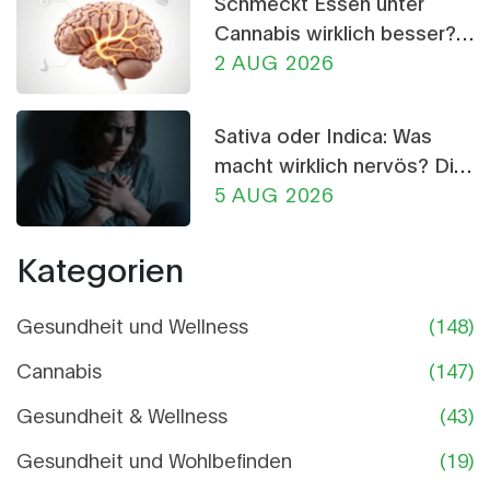
Schmeckt Essen unter
Cannabis wirklich besser?
Die Wissenschaft dahinter
2 AUG 2026
Sativa oder Indica: Was
macht wirklich nervös? Die
Wahrheit über CBD-
5 AUG 2026
Crumble
Kategorien
Gesundheit und Wellness
(148)
Cannabis
(147)
Gesundheit & Wellness
(43)
Gesundheit und Wohlbefinden
(19)