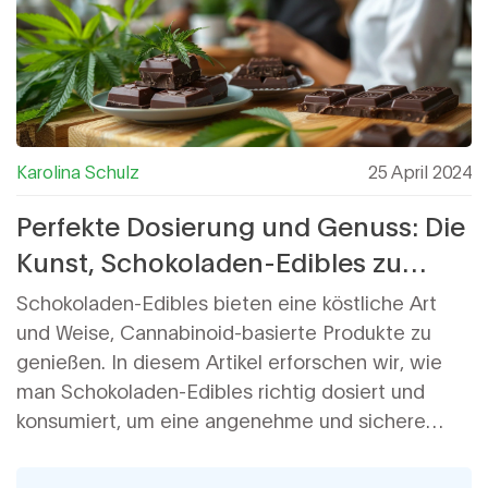
Karolina Schulz
25 April 2024
Perfekte Dosierung und Genuss: Die
Kunst, Schokoladen-Edibles zu
essen
Schokoladen-Edibles bieten eine köstliche Art
und Weise, Cannabinoid-basierte Produkte zu
genießen. In diesem Artikel erforschen wir, wie
man Schokoladen-Edibles richtig dosiert und
konsumiert, um eine angenehme und sichere
Erfahrung zu gewährleisten. Wir behandeln die
Wichtigkeit der Dosierungskontrolle, das Wissen