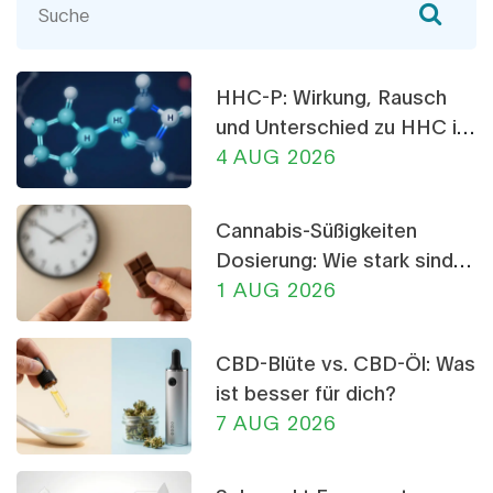
über die Verzögerung der Wirkung und die besten
Praktiken für Einsteiger und erfahrene Nutzer.
Lesen Sie weiter, um zu erfahren, wie Sie
HHC-P: Wirkung, Rausch
Sicherheit mit Genuss kombinieren können.
und Unterschied zu HHC im
Detail
4 AUG 2026
Cannabis-Süßigkeiten
Dosierung: Wie stark sind
THC-Gummis und
1 AUG 2026
Schokolade?
CBD-Blüte vs. CBD-Öl: Was
ist besser für dich?
7 AUG 2026