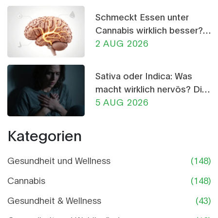
Schmeckt Essen unter
Cannabis wirklich besser?
Die Wissenschaft dahinter
2 AUG 2026
Sativa oder Indica: Was
macht wirklich nervös? Die
Wahrheit über CBD-
5 AUG 2026
Crumble
Kategorien
Gesundheit und Wellness
(148)
Cannabis
(148)
Gesundheit & Wellness
(43)