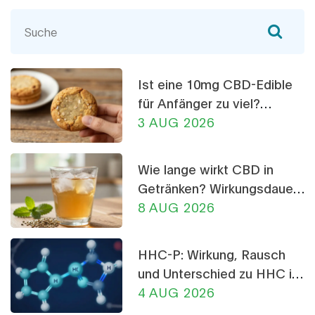
Ansteckungsgefahr und Krankheitsverlauf.
Begleiten Sie mich auf dieser Entdeckungsreise
in die Welt der Viren und lernen Sie mehr über die
gefährliche Delta-Variante.
Ist eine 10mg CBD-Edible
für Anfänger zu viel?
Dosierungs-Ratgeber
3 AUG 2026
Wie lange wirkt CBD in
Getränken? Wirkungsdauer,
Tipps & Dosierung
8 AUG 2026
HHC-P: Wirkung, Rausch
und Unterschied zu HHC im
Detail
4 AUG 2026