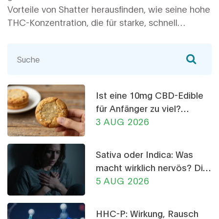
Vorteile von Shatter herausfinden, wie seine hohe
THC-Konzentration, die für starke, schnell
wirkende Effekte sorgt. Außerdem entdecke ich
die Einfachheit seiner Anwendung und die
Reinheit dieses Produkts, die es zu einer
beliebten Wahl für Cannabis-Kenner macht.
Zusammen betrachtet, machen diese Vorteile
Ist eine 10mg CBD-Edible
Shatter zu einer ansprechenden Option für viele.
für Anfänger zu viel?
Dosierungs-Ratgeber
3 AUG 2026
Sativa oder Indica: Was
macht wirklich nervös? Die
Wahrheit über CBD-
5 AUG 2026
Crumble
HHC-P: Wirkung, Rausch