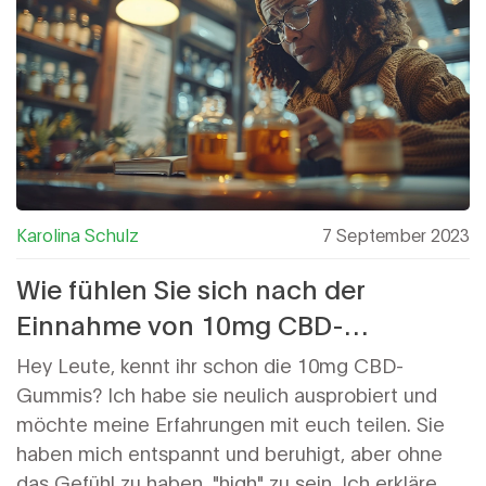
das gemeinsam durchgehen.
Karolina Schulz
7 September 2023
Wie fühlen Sie sich nach der
Einnahme von 10mg CBD-
Gummibärchen?
Hey Leute, kennt ihr schon die 10mg CBD-
Gummis? Ich habe sie neulich ausprobiert und
möchte meine Erfahrungen mit euch teilen. Sie
haben mich entspannt und beruhigt, aber ohne
das Gefühl zu haben, "high" zu sein. Ich erkläre