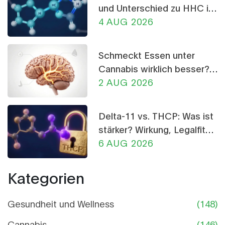
und Unterschied zu HHC im
Detail
4 AUG 2026
Schmeckt Essen unter
Cannabis wirklich besser?
Die Wissenschaft dahinter
2 AUG 2026
Delta-11 vs. THCP: Was ist
stärker? Wirkung, Legalfität
und Risiken im Vergleich
6 AUG 2026
Kategorien
Gesundheit und Wellness
(148)
Cannabis
(146)