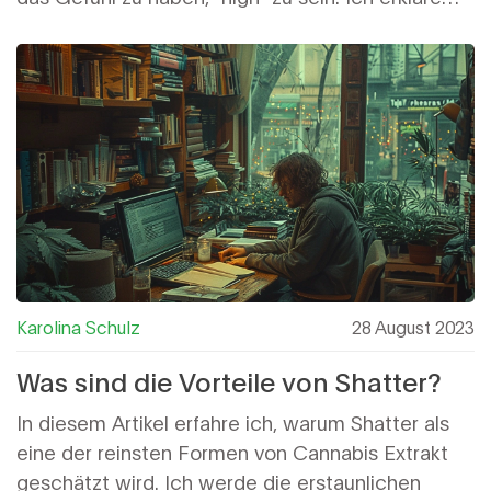
euch, wie CBD wirkt und wie man sich nach der
Einnahme fühlt. Seid gespannt und begleitet mich
durch meine Reise der CBD-Erfahrung!
Karolina Schulz
28 August 2023
Was sind die Vorteile von Shatter?
In diesem Artikel erfahre ich, warum Shatter als
eine der reinsten Formen von Cannabis Extrakt
geschätzt wird. Ich werde die erstaunlichen