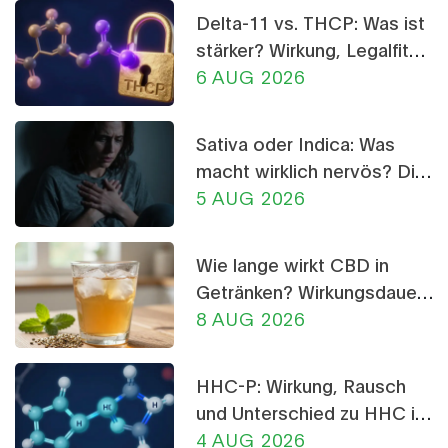
Delta-11 vs. THCP: Was ist
stärker? Wirkung, Legalfität
und Risiken im Vergleich
6 AUG 2026
Sativa oder Indica: Was
macht wirklich nervös? Die
Wahrheit über CBD-
5 AUG 2026
Crumble
Wie lange wirkt CBD in
Getränken? Wirkungsdauer,
Tipps & Dosierung
8 AUG 2026
HHC-P: Wirkung, Rausch
und Unterschied zu HHC im
Detail
4 AUG 2026