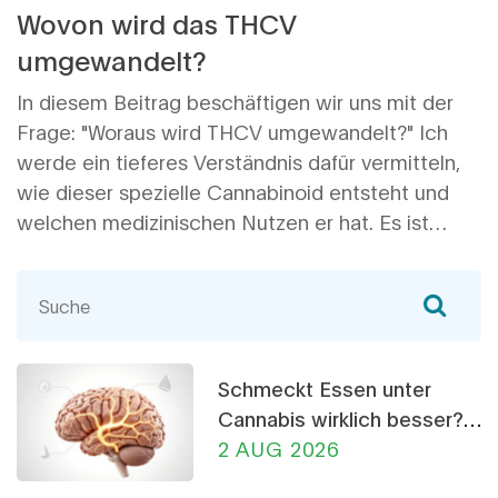
Wovon wird das THCV
umgewandelt?
In diesem Beitrag beschäftigen wir uns mit der
Frage: "Woraus wird THCV umgewandelt?" Ich
werde ein tieferes Verständnis dafür vermitteln,
wie dieser spezielle Cannabinoid entsteht und
welchen medizinischen Nutzen er hat. Es ist
wichtig zu verstehen, dass THCV, wie andere
Cannabinoide auch, aus
Tetrahydrocannabivarinsäure umgewandelt wird.
Ich hoffe, dass die Informationen nützlich und
aufschlussreich sind.
Schmeckt Essen unter
Cannabis wirklich besser?
Die Wissenschaft dahinter
2 AUG 2026