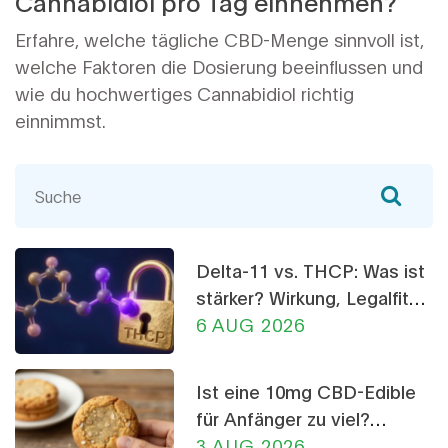
Cannabidiol pro Tag einnehmen?
Erfahre, welche tägliche CBD-Menge sinnvoll ist,
welche Faktoren die Dosierung beeinflussen und
wie du hochwertiges Cannabidiol richtig
einnimmst.
Delta-11 vs. THCP: Was ist
stärker? Wirkung, Legalfität
und Risiken im Vergleich
6 AUG 2026
Ist eine 10mg CBD-Edible
für Anfänger zu viel?
Dosierungs-Ratgeber
3 AUG 2026