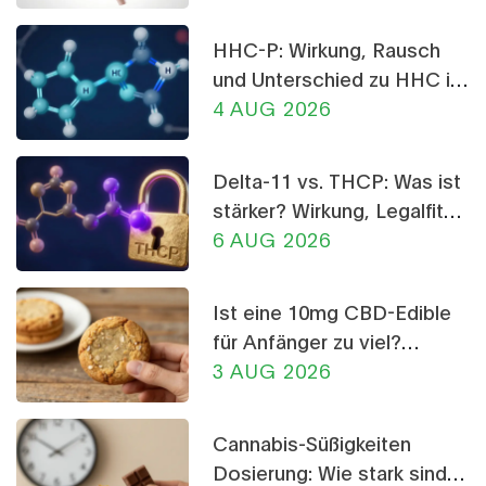
stillen können.
HHC-P: Wirkung, Rausch
und Unterschied zu HHC im
Detail
4 AUG 2026
Delta-11 vs. THCP: Was ist
stärker? Wirkung, Legalfität
und Risiken im Vergleich
6 AUG 2026
Ist eine 10mg CBD-Edible
für Anfänger zu viel?
Dosierungs-Ratgeber
3 AUG 2026
Cannabis-Süßigkeiten
Dosierung: Wie stark sind