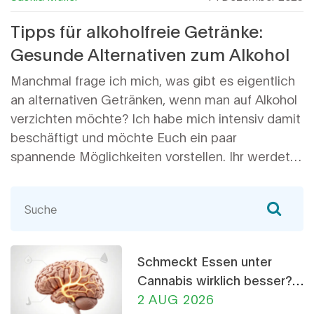
Tipps für alkoholfreie Getränke:
Gesunde Alternativen zum Alkohol
Manchmal frage ich mich, was gibt es eigentlich
an alternativen Getränken, wenn man auf Alkohol
verzichten möchte? Ich habe mich intensiv damit
beschäftigt und möchte Euch ein paar
spannende Möglichkeiten vorstellen. Ihr werdet
sehen, dass es eine ganze Menge äußerst
schmackhafter Optionen gibt, die nicht nur
lecker, sondern auch gesund sind. Von
hausgemachten Limonaden bis hin zu Kombucha
– lasst uns gemeinsam die Welt der alkoholfreien
Schmeckt Essen unter
Getränke erkunden! Ich freue mich, Euch meine
Cannabis wirklich besser?
Favoriten und einige kreative Ideen zu
Die Wissenschaft dahinter
2 AUG 2026
präsentieren, die Euer Durstgefühl ohne Alkohol