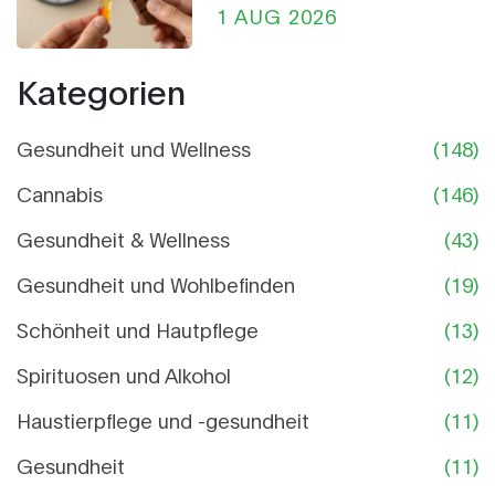
THC-Gummis und
1 AUG 2026
Schokolade?
Kategorien
Gesundheit und Wellness
(148)
Cannabis
(146)
Gesundheit & Wellness
(43)
Gesundheit und Wohlbefinden
(19)
Schönheit und Hautpflege
(13)
Spirituosen und Alkohol
(12)
Haustierpflege und -gesundheit
(11)
Gesundheit
(11)