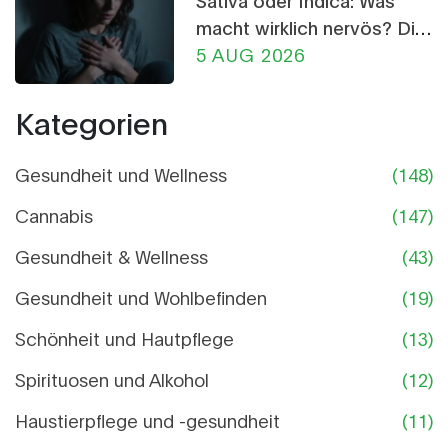
macht wirklich nervös? Die
Wahrheit über CBD-
5 AUG 2026
Crumble
Kategorien
Gesundheit und Wellness
(148)
Cannabis
(147)
Gesundheit & Wellness
(43)
Gesundheit und Wohlbefinden
(19)
Schönheit und Hautpflege
(13)
Spirituosen und Alkohol
(12)
Haustierpflege und -gesundheit
(11)