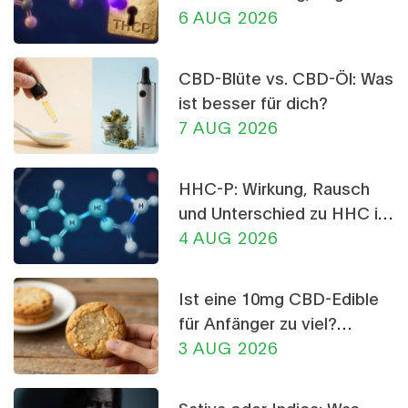
und Risiken im Vergleich
6 AUG 2026
CBD-Blüte vs. CBD-Öl: Was
ist besser für dich?
7 AUG 2026
HHC-P: Wirkung, Rausch
und Unterschied zu HHC im
Detail
4 AUG 2026
Ist eine 10mg CBD-Edible
für Anfänger zu viel?
Dosierungs-Ratgeber
3 AUG 2026
Sativa oder Indica: Was