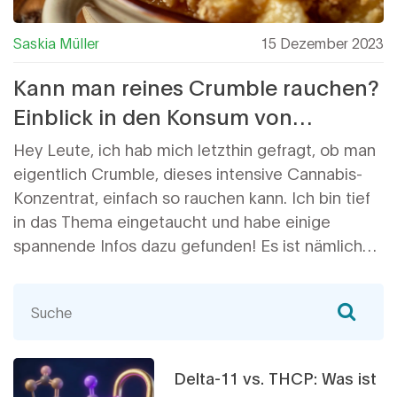
Saskia Müller
15 Dezember 2023
Kann man reines Crumble rauchen?
Einblick in den Konsum von
Cannabis-Konzentraten
Hey Leute, ich hab mich letzthin gefragt, ob man
eigentlich Crumble, dieses intensive Cannabis-
Konzentrat, einfach so rauchen kann. Ich bin tief
in das Thema eingetaucht und habe einige
spannende Infos dazu gefunden! Es ist nämlich
nicht ganz so einfach, wie man denkt, und es gibt
einiges zu beachten, um das Beste aus dem
Erlebnis herauszuholen. Lasst uns diese Reise
zusammen erkunden und alles über die richtigen
Techniken und Tools herausfinden, die man
Delta-11 vs. THCP: Was ist
braucht, um Crumble richtig zu genießen.