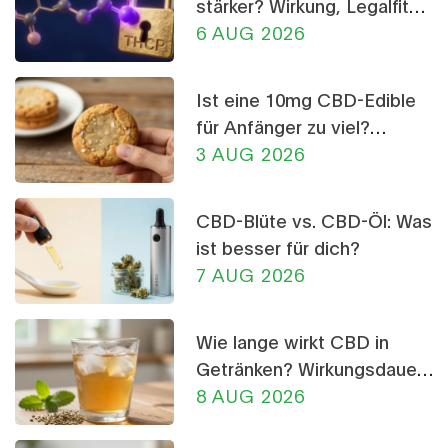
stärker? Wirkung, Legalfität
und Risiken im Vergleich
6 AUG 2026
Ist eine 10mg CBD-Edible
für Anfänger zu viel?
Dosierungs-Ratgeber
3 AUG 2026
CBD-Blüte vs. CBD-Öl: Was
ist besser für dich?
7 AUG 2026
Wie lange wirkt CBD in
Getränken? Wirkungsdauer,
Tipps & Dosierung
8 AUG 2026