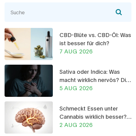
sich für Ernährung, Gewichtsverlust oder
gesunde Lebensstile interessieren, werden Sie
diesen Artikel lieben, denn wir tauchen tief in die
Wissenschaft von THCV und seine potenziellen
CBD-Blüte vs. CBD-Öl: Was
Vorteile ein.
ist besser für dich?
7 AUG 2026
Sativa oder Indica: Was
macht wirklich nervös? Die
Wahrheit über CBD-
5 AUG 2026
Crumble
Schmeckt Essen unter
Cannabis wirklich besser?
Die Wissenschaft dahinter
2 AUG 2026