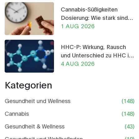
Cannabis-Süßigkeiten
Dosierung: Wie stark sind
THC-Gummis und
1 AUG 2026
Schokolade?
HHC-P: Wirkung, Rausch
und Unterschied zu HHC im
Detail
4 AUG 2026
Kategorien
Gesundheit und Wellness
(148)
Cannabis
(148)
Gesundheit & Wellness
(43)
Gesundheit und Wohlbefinden
(19)