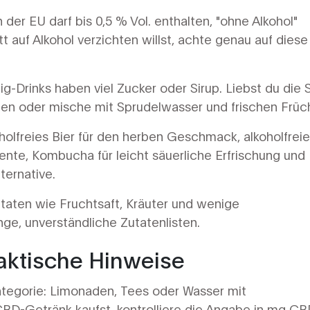
in der EU darf bis 0,5 % Vol. enthalten, "ohne Alkohol"
 auf Alkohol verzichten willst, achte genau auf diese
ig-Drinks haben viel Zucker oder Sirup. Liebst du die 
anten oder mische mit Sprudelwasser und frischen Früc
holfreies Bier für den herben Geschmack, alkoholfreie
ente, Kombucha für leicht säuerliche Erfrischung und
ternative.
utaten wie Fruchtsaft, Kräuter und wenige
nge, unverständliche Zutatenlisten.
aktische Hinweise
egorie: Limonaden, Tees oder Wasser mit
D-Getränk kaufst, kontrolliere die Angabe in mg CB