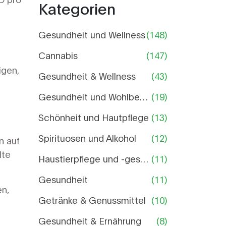
Kategorien
Detail
Vergleich
Gesundheit und Wellness
(148)
Cannabis
(147)
igen,
Gesundheit & Wellness
(43)
Gesundheit und Wohlbefinden
(19)
Schönheit und Hautpflege
(13)
Spirituosen und Alkohol
(12)
n auf
lte
Haustierpflege und -gesundheit
(11)
Gesundheit
(11)
en,
Getränke & Genussmittel
(10)
Gesundheit & Ernährung
(8)