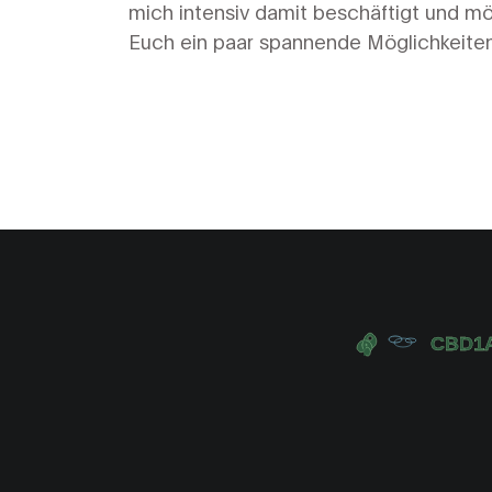
mich intensiv damit beschäftigt und m
Euch ein paar spannende Möglichkeite
vorstellen. Ihr werdet sehen, dass es e
ganze Menge äußerst schmackhafter
Optionen gibt, die nicht nur lecker, son
auch gesund sind. Von hausgemachten
Limonaden bis hin zu Kombucha – lasst
gemeinsam die Welt der alkoholfreien
Getränke erkunden! Ich freue mich, Eu
meine Favoriten und einige kreative Id
präsentieren, die Euer Durstgefühl ohn
Alkohol stillen können.