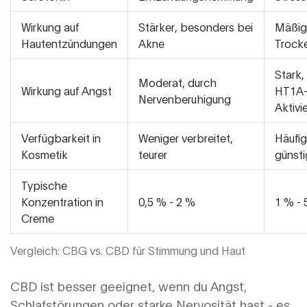
Wirkung auf
Stärker, besonders bei
Mäßig,
Hautentzündungen
Akne
Trock
Stark,
Moderat, durch
Wirkung auf Angst
HT1A
Nervenberuhigung
Aktivi
Verfügbarkeit in
Weniger verbreitet,
Häufig
Kosmetik
teurer
günsti
Typische
Konzentration in
0,5 % - 2 %
1 % - 
Creme
Vergleich: CBG vs. CBD für Stimmung und Haut
CBD ist besser geeignet, wenn du Angst,
Schlafstörungen oder starke Nervosität hast - es