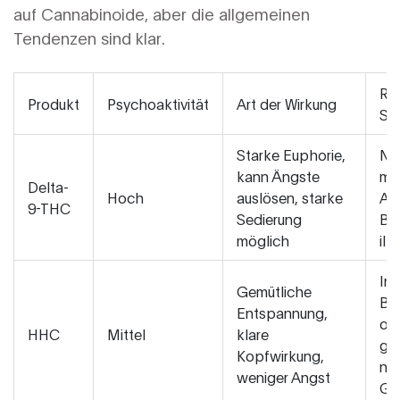
auf Cannabinoide, aber die allgemeinen
Tendenzen sind klar.
Rec
Produkt
Psychoaktivität
Art der Wirkung
Sta
Starke Euphorie,
Nu
kann Ängste
me
Delta-
Hoch
auslösen, starke
An
9-THC
Sedierung
Bes
möglich
ill
In
Gemütliche
Bl
Entspannung,
oft
HHC
Mittel
klare
gra
Kopfwirkung,
na
weniger Angst
Ge