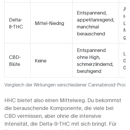
Äh
Entspannend,
HHC
Delta-
appetitanregend,
Mittel-Niedrig
Le
8-THC
manchmal
Ni
berauschend
ge
Entspannend
Leg
CBD-
ohne High,
Keine
0,
Blüte
schmerzlindernd,
0,
beruhigend
Vergleich der Wirkungen verschiedener Cannabinoid-Produ
HHC bietet also einen Mittelweg. Du bekommst
die berauschende Komponente, die viele bei
CBD vermissen, aber ohne die intensive
Intensität, die Delta-9-THC mit sich bringt. Für