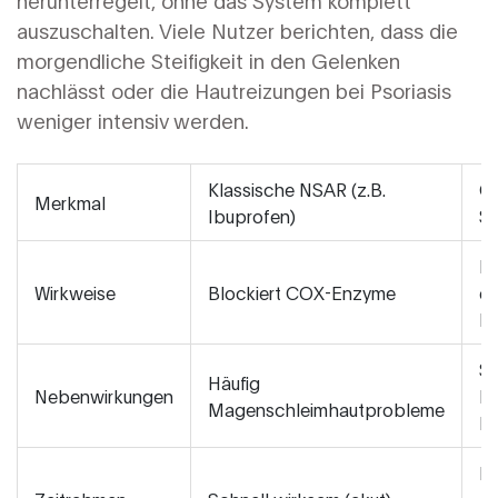
herunterregelt, ohne das System komplett
auszuschalten. Viele Nutzer berichten, dass die
morgendliche Steifigkeit in den Gelenken
nachlässt oder die Hautreizungen bei Psoriasis
weniger intensiv werden.
Klassische NSAR (z.B.
CB
Merkmal
Ibuprofen)
Sp
In
Wirkweise
Blockiert COX-Enzyme
d
R
Se
Häufig
Nebenwirkungen
Mü
Magenschleimhautprobleme
Mu
Ku