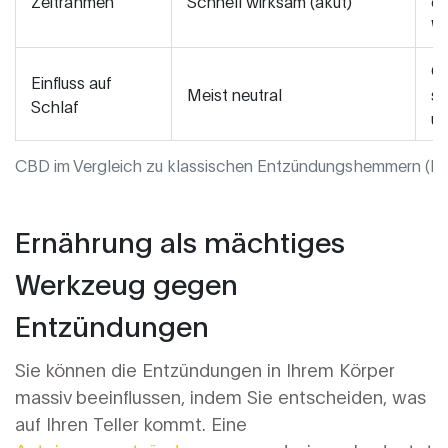
Zeitrahmen
Schnell wirksam (akut)
of
W
Of
Einfluss auf
Meist neutral
sc
Schlaf
un
CBD im Vergleich zu klassischen Entzündungshemmern (N
Ernährung als mächtiges
Werkzeug gegen
Entzündungen
Sie können die Entzündungen in Ihrem Körper
massiv beeinflussen, indem Sie entscheiden, was
auf Ihren Teller kommt. Eine