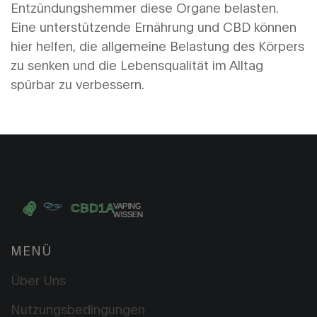
Entzündungshemmer diese Organe belasten.
Eine unterstützende Ernährung und CBD können
hier helfen, die allgemeine Belastung des Körpers
zu senken und die Lebensqualität im Alltag
spürbar zu verbessern.
MENÜ
Über Uns
Nutzungsbedingungen