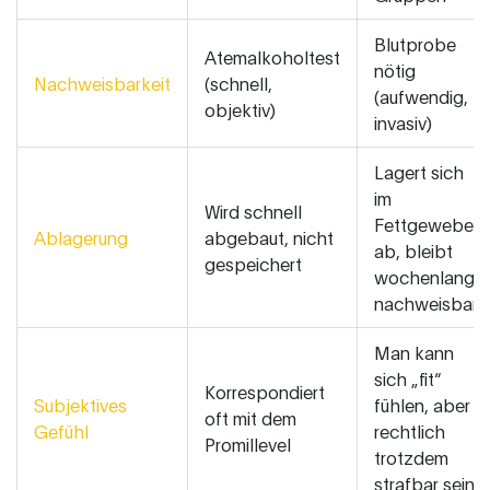
Blutprobe
Atemalkoholtest
nötig
Nachweisbarkeit
(schnell,
(aufwendig,
objektiv)
invasiv)
Lagert sich
im
Wird schnell
Fettgewebe
Ablagerung
abgebaut, nicht
ab, bleibt
gespeichert
wochenlang
nachweisbar
Man kann
sich „fit“
Korrespondiert
Subjektives
fühlen, aber
oft mit dem
Gefühl
rechtlich
Promillevel
trotzdem
strafbar sein