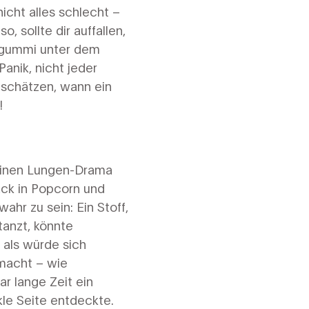
icht alles schlecht –
, sollte dir auffallen,
augummi unter dem
anik, nicht jeder
zuschätzen, wann ein
!
einen Lungen-Drama
ack in Popcorn und
ahr zu sein: Ein Stoff,
tanzt, könnte
, als würde sich
 macht – wie
r lange Zeit ein
kle Seite entdeckte.