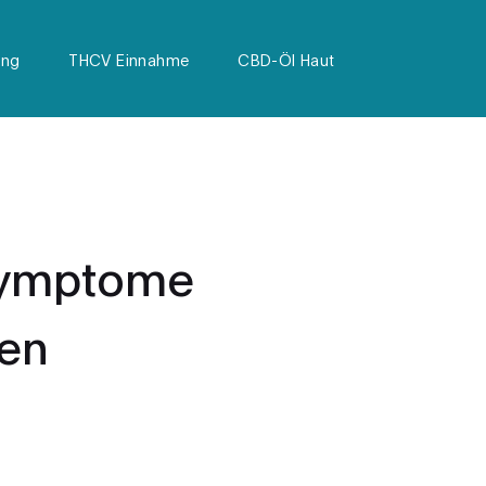
ung
THCV Einnahme
CBD-Öl Haut
Symptome
hen