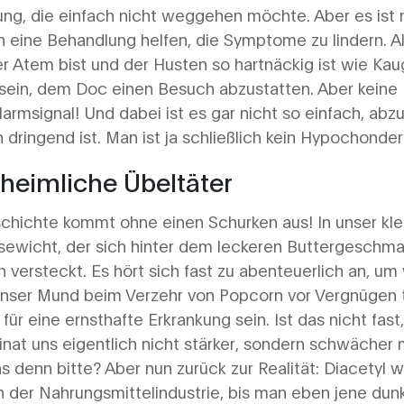
ng, die einfach nicht weggehen möchte. Aber es ist n
n eine Behandlung helfen, die Symptome zu lindern. Also
er Atem bist und der Husten so hartnäckig ist wie K
sein, dem Doc einen Besuch abzustatten. Aber keine P
Alarmsignal! Und dabei ist es gar nicht so einfach, ab
 dringend ist. Man ist ja schließlich kein Hypochonder
 heimliche Übeltäter
chichte kommt ohne einen Schurken aus! In unser kl
ösewicht, der sich hinter dem leckeren Buttergeschm
versteckt. Es hört sich fast zu abenteuerlich an, um w
 unser Mund beim Verzehr von Popcorn vor Vergnügen 
für eine ernsthafte Erkrankung sein. Ist das nicht fast
inat uns eigentlich nicht stärker, sondern schwächer
denn bitte? Aber nun zurück zur Realität: Diacetyl wa
n der Nahrungsmittelindustrie, bis man eben jene dun