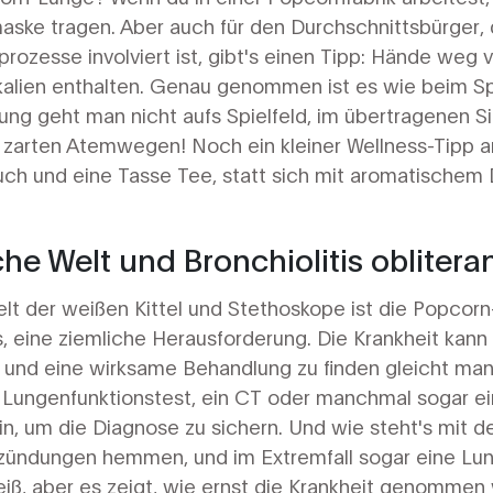
aske tragen. Aber auch für den Durchschnittsbürger, d
sprozesse involviert ist, gibt's einen Tipp: Hände we
alien enthalten. Genau genommen ist es wie beim S
g geht man nicht aufs Spielfeld, im übertragenen Sinn
e zarten Atemwegen! Noch ein kleiner Wellness-Tipp a
Buch und eine Tasse Tee, statt sich mit aromatischem
he Welt und Bronchiolitis oblitera
lt der weißen Kittel und Stethoskope ist die Popcorn
ns, eine ziemliche Herausforderung. Die Krankheit kann
, und eine wirksame Behandlung zu finden gleicht m
n Lungenfunktionstest, ein CT oder manchmal sogar e
in, um die Diagnose zu sichern. Und wie steht's mit d
zündungen hemmen, und im Extremfall sogar eine Lun
weiß, aber es zeigt, wie ernst die Krankheit genommen