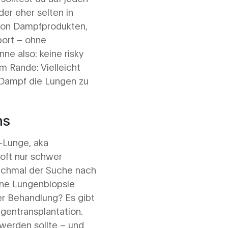
er eher selten in
g von Dampfprodukten,
port – ohne
e also: keine risky
m Rande: Vielleicht
 Dampf die Lungen zu
ns
-Lunge, aka
 oft nur schwer
anchmal der Suche nach
ine Lungenbiopsie
er Behandlung? Es gibt
gentransplantation.
 werden sollte – und