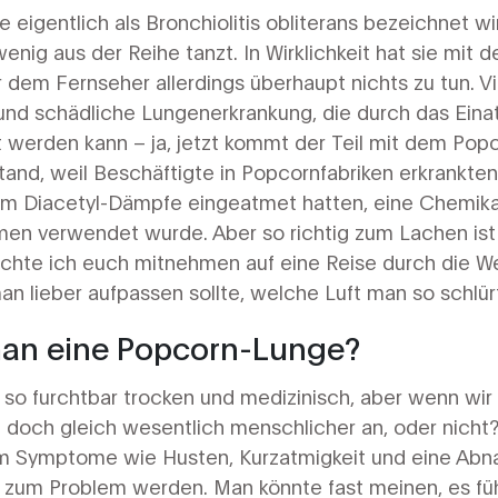
 eigentlich als Bronchiolitis obliterans bezeichnet wir
enig aus der Reihe tanzt. In Wirklichkeit hat sie mit
dem Fernseher allerdings überhaupt nichts zu tun. Vi
und schädliche Lungenerkrankung, die durch das Ein
 werden kann – ja, jetzt kommt der Teil mit dem Pop
and, weil Beschäftigte in Popcornfabriken erkrankte
m Diacetyl-Dämpfe eingeatmet hatten, eine Chemikalie
men verwendet wurde. Aber so richtig zum Lachen ist
chte ich euch mitnehmen auf eine Reise durch die 
 lieber aufpassen sollte, welche Luft man so schlürf
man eine Popcorn-Lunge?
 so furchtbar trocken und medizinisch, aber wenn w
h doch gleich wesentlich menschlicher an, oder nicht
lem Symptome wie Husten, Kurzatmigkeit und eine Ab
e zum Problem werden. Man könnte fast meinen, es füh