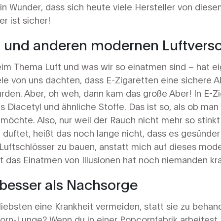
in Wunder, dass sich heute viele Hersteller von diesem
 ist sicher!
und anderen modernen Luftvers
eim Thema Luft und was wir so einatmen sind – hat e
e von uns dachten, dass E-Zigaretten eine sichere A
rden. Aber, oh weh, dann kam das große Aber! In E-Zi
s Diacetyl und ähnliche Stoffe. Das ist so, als ob ma
öchte. Also, nur weil der Rauch nicht mehr so stinkt 
duftet, heißt das noch lange nicht, dass es gesünder 
 Luftschlösser zu bauen, anstatt mich auf dieses mod
t das Einatmen von Illusionen hat noch niemanden k
 besser als Nachsorge
ebsten eine Krankheit vermeiden, statt sie zu behand
rn-Lunge? Wenn du in einer Popcornfabrik arbeitest, 