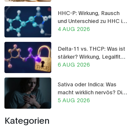
HHC-P: Wirkung, Rausch
und Unterschied zu HHC im
Detail
4 AUG 2026
Delta-11 vs. THCP: Was ist
stärker? Wirkung, Legalfität
und Risiken im Vergleich
6 AUG 2026
Sativa oder Indica: Was
macht wirklich nervös? Die
Wahrheit über CBD-
5 AUG 2026
Crumble
Kategorien