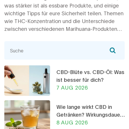
was stärker ist als essbare Produkte, und einige
wichtige Tipps für eure Sicherheit teilen. Themen
wie THC-Konzentration und die Unterschiede
zwischen verschiedenen Marihuana-Produkten
werden behandelt. Es mag überraschend sein,
aber es gibt definitiv Sachen, die stärker sind als
essbare Produkte. Ich freue mich darauf, dieses
Thema mit euch zu erkunden!
CBD-Blüte vs. CBD-Öl: Was
ist besser für dich?
7 AUG 2026
Wie lange wirkt CBD in
Getränken? Wirkungsdauer,
Tipps & Dosierung
8 AUG 2026