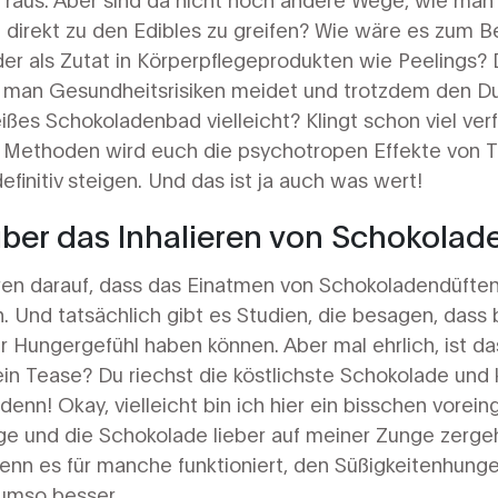
irekt zu den Edibles zu greifen? Wie wäre es zum Be
er als Zutat in Körperpflegeprodukten wie Peelings? 
man Gesundheitsrisiken meidet und trotzdem den Duf
eißes Schokoladenbad vielleicht? Klingt schon viel ver
er Methoden wird euch die psychotropen Effekte von T
finitiv steigen. Und das ist ja auch was wert!
über das Inhalieren von Schokola
 darauf, dass das Einatmen von Schokoladendüften i
en. Und tatsächlich gibt es Studien, die besagen, das
er Hungergefühl haben können. Aber mal ehrlich, ist d
in Tease? Du riechst die köstlichste Schokolade und 
denn! Okay, vielleicht bin ich hier ein bisschen vore
e und die Schokolade lieber auf meiner Zunge zergeh
enn es für manche funktioniert, den Süßigkeitenhunger
 umso besser.