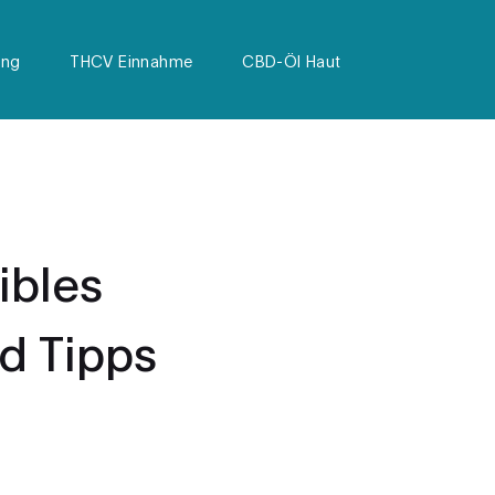
ung
THCV Einnahme
CBD-Öl Haut
ibles
d Tipps