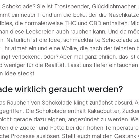
t Schokolade? Sie ist Trostspender, Glücklichmacher un
mmt ein neuer Trend um die Ecke, der die Naschkatz
dibles, die normalerweise THC und CBD enthalten. Mi
man diese Leckereien auch rauchen kann. Und da möc
en. Natürlich ist die Idee, schmackhafte Schokolade z
or: Ihr atmet ein und eine Wolke, die nach der feinsten 
Klingt verlockend, oder? Aber mal ganz ehrlich, das ist
nd weniger für die Realität. Lasst uns tiefer eintauche
n Idee steckt.
de wirklich geraucht werden?
as Rauchen von Schokolade klingt zunächst absurd. Ab
 gegriffen. Die Schokolade enthält Kakaobutter, Zucke
ch nicht gerade dazu eignen, angezündet zu werden. 
nten die Zucker und Fette bei den hohen Temperatur
e Prozesse auslösen. Stellt euch mal den Gestank 