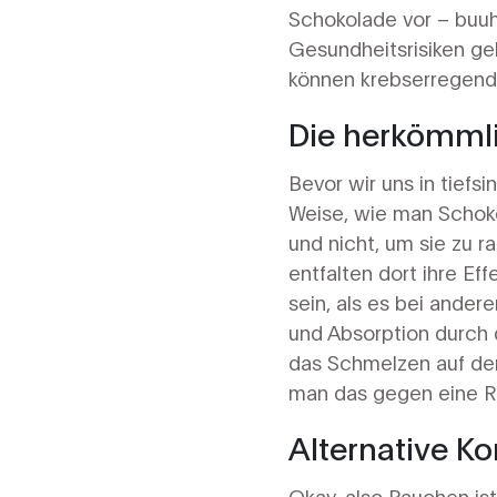
Schokolade vor – buuh
Gesundheitsrisiken ge
können krebserregende 
Die herkömml
Bevor wir uns in tiefsi
Weise, wie man Schoko
und nicht, um sie zu 
entfalten dort ihre Ef
sein, als es bei ande
und Absorption durch 
das Schmelzen auf de
man das gegen eine R
Alternative K
Okay, also Rauchen is