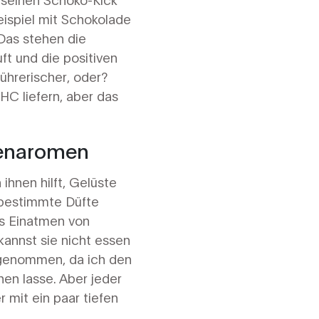
ispiel mit Schokolade
Das stehen die
t und die positiven
führerischer, oder?
HC liefern, aber das
denaromen
hnen hilft, Gelüste
s bestimmte Düfte
as Einatmen von
kannst sie nicht essen
ingenommen, da ich den
en lasse. Aber jeder
 mit ein paar tiefen