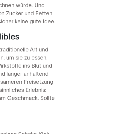
ichnen würde. Und
von Zucker und Fetten
icher keine gute Idee.
ibles
raditionelle Art und
n, um sie zu essen,
rkstoffe ins Blut und
und länger anhaltend
ngsameren Freisetzung
nnliches Erlebnis:
 am Geschmack. Sollte
 seinen Schoko-Kick