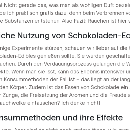
! Nicht gerade das, was man als wohligen Duft beze
be ich praktisch gratis dazu, denn beim Verbrennen 
Substanzen entstehen. Also Fazit: Rauchen ist hier s
iche Nutzung von Schokoladen-Ed
nnige Experimente stürzen, schauen wir lieber auf die t
laden-Edibles genießen sollte. Sie wurden geschaffe
rauchen. Durch den Verdauungsprozess gelangen die Wi
fekte. Wenn man sie isst, kann das Erlebnis intensiver 
ren Konsummethoden der Fall ist – das liegt an der la
den Körper. Zudem ist das Essen von Schokolade ein si
r Zunge, die Freisetzung der Aromen und die Freude
auchwolke eintauschen? Ich denke nicht!
onsummethoden und ihre Effekte
t raus. Aber sind da nicht noch andere Wege, wie man